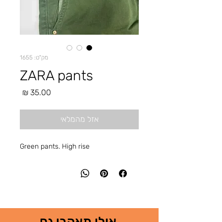
מק"ט: 1655
ZARA pants
מחיר
אזל מהמלאי
Green pants. High rise
אולי תאהבו גם