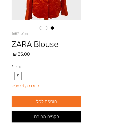
מק"ט: 1657
ZARA Blouse
מחיר
גודל
*
S
נותרו רק 1 במלאי
הוספה לסל
לקנייה מהירה