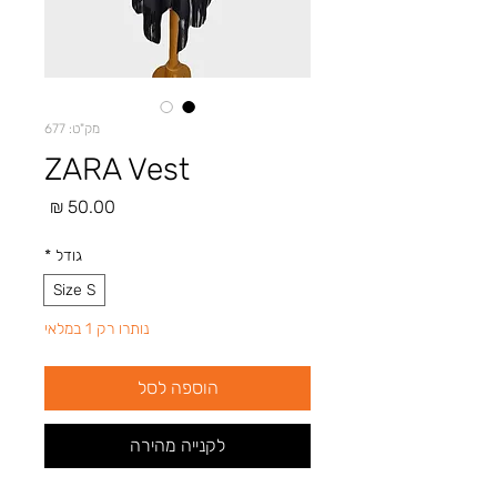
מק"ט: 677
ZARA Vest
מחיר
גודל
*
Size S
נותרו רק 1 במלאי
הוספה לסל
לקנייה מהירה