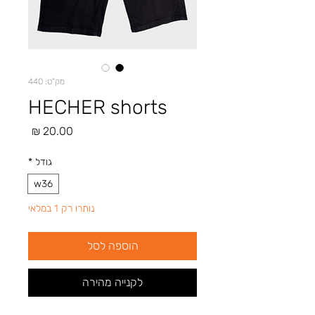
מק"ט: 440
HECHER shorts
מחיר
גודל
*
w36
נותרו רק 1 במלאי
הוספה לסל
לקנייה מהירה