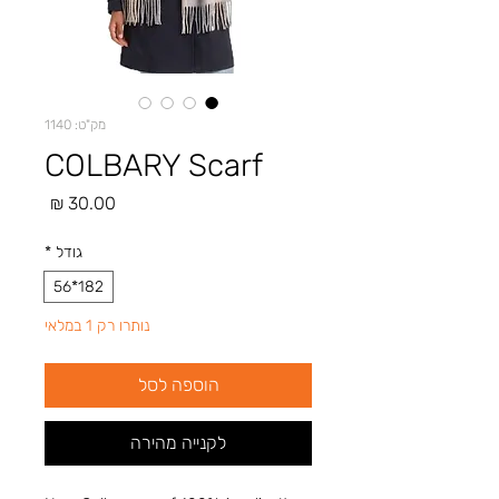
מק"ט: 1140
COLBARY Scarf
מחיר
גודל
*
182*56
נותרו רק 1 במלאי
הוספה לסל
לקנייה מהירה