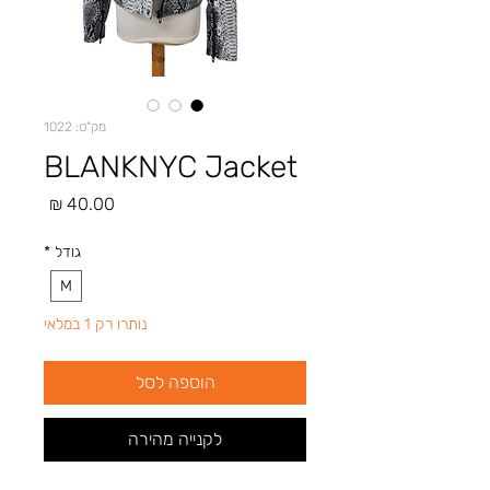
מק"ט: 1022
BLANKNYC Jacket
מחיר
גודל
*
M
נותרו רק 1 במלאי
הוספה לסל
לקנייה מהירה